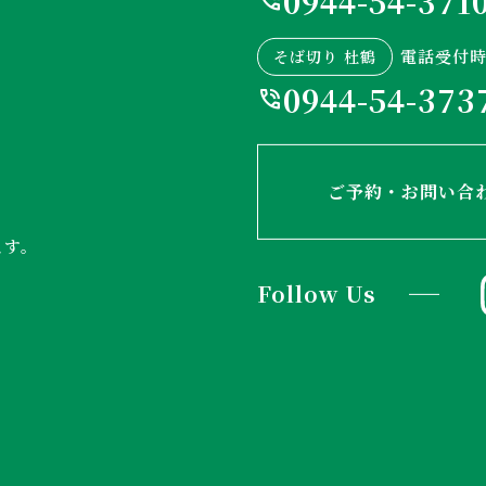
0944-54-371
phone_in_talk
電話受付時間
そば切り 杜鶴
0944-54-373
phone_in_talk
ご予約・お問い合
ます。
Follow Us