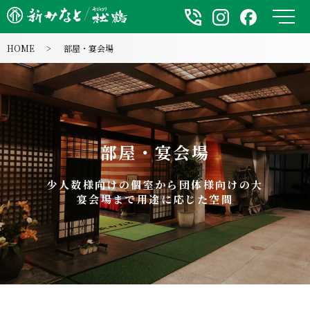
メ
HOME
部屋・宴会場
部屋・宴会場
少人数様向けの個室から団体様向けの大
宴会場まで用途に応じた空間