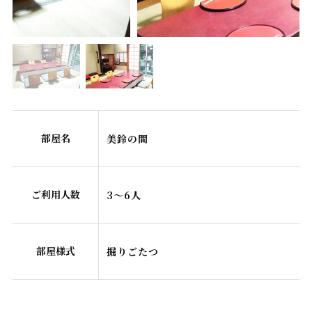
部屋名
美鈴の間
ご利用人数
3～6人
部屋様式
掘りごたつ