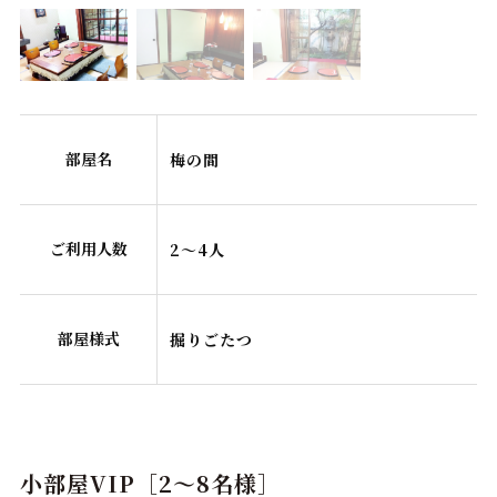
部屋名
梅の間
ご利用人数
2～4人
部屋様式
掘りごたつ
小部屋VIP［2～8名様］