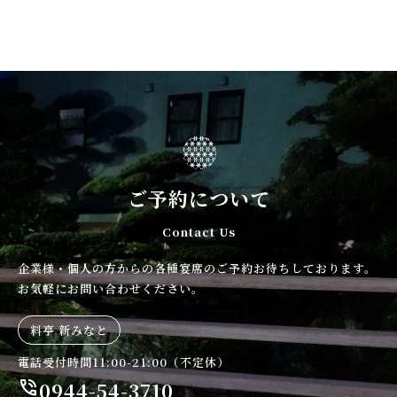
ご予約について
Contact Us
企業様・個人の方からの各種宴席のご予約お待ちしております。
お気軽にお問い合わせください。
料亭 新みなと
電話受付時間11:00-21:00（不定休）
phone_in_talk
0944-54-3710