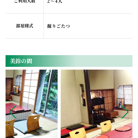
ご利用人数
2～4人
部屋様式
掘りごたつ
美鈴の間