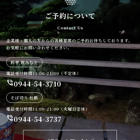
ご予約について
Contact Us
企業様・個人の方からの各種宴席のご予約お待ちしております。
お気軽にお問い合わせください。
料亭 新みなと
電話受付時間11:00-21:00（不定休）
phone_in_talk
0944-54-3710
そば切り 杜鶴
電話受付時間11:00-21:00（火曜日定休）
phone_in_talk
0944-54-3737